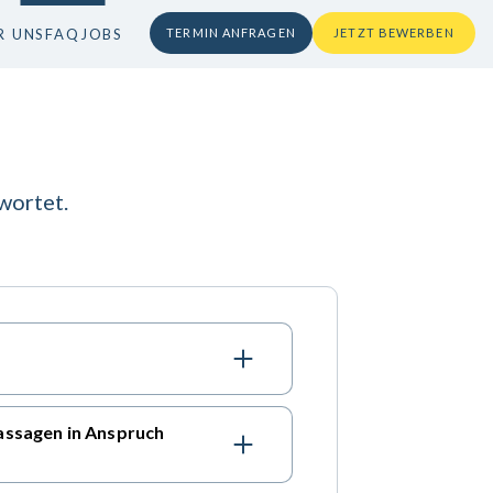
R UNS
FAQ
JOBS
TERMIN ANFRAGEN
JETZT BEWERBEN
wortet.
assagen in Anspruch