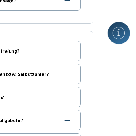
absage?
freiung?
ten bzw. Selbstzahler?
n?
allgebühr?