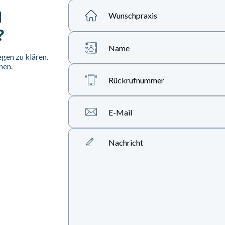
H
Wunschpraxis
?
egen zu klären.
nen.